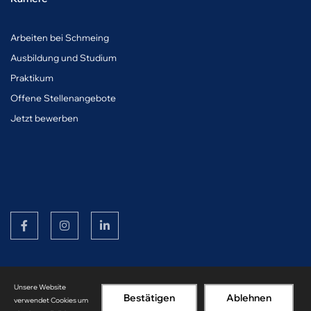
A
rbeiten bei Schmeing
Ausbildung und Studium
Praktikum
Offene Stellenangebote
Jetzt bewerben
© Copyright Schmeing Bau 2026
Unsere Website
Impressum
Datenschutz
Bestätigen
Ablehnen
verwendet Cookies um