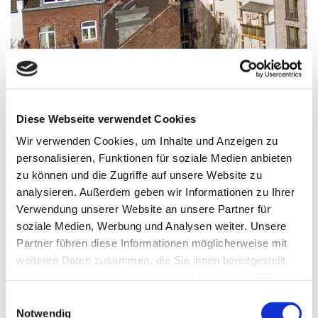
Bauen, was die Menschen brauchen.
Die Anforderungen des Marktes im Blick und mit
zeitgemäßen Konzepten für Nachhaltigkeit entwickeln
Diese Webseite verwendet Cookies
und bebauen wir diese Grundstücke. Das Ergebnis sind
moderne Wohn- oder Gewerbeimmobilien, die wir global
Wir verwenden Cookies, um Inhalte und Anzeigen zu
an institutionelle Investierende oder im Teileigentum
personalisieren, Funktionen für soziale Medien anbieten
einzeln verkaufen.
zu können und die Zugriffe auf unsere Website zu
analysieren. Außerdem geben wir Informationen zu Ihrer
Verwendung unserer Website an unsere Partner für
soziale Medien, Werbung und Analysen weiter. Unsere
Unser Immobilienportfolio
Partner führen diese Informationen möglicherweise mit
weiteren Daten zusammen, die Sie ihnen bereitgestellt
haben oder die sie im Rahmen Ihrer Nutzung der Dienste
gesammelt haben.
E
Notwendig
i