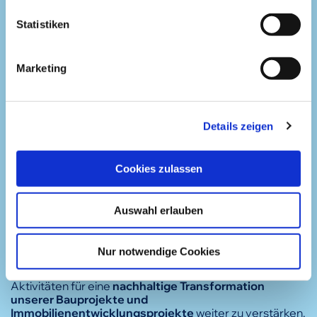
l
l
Statistiken
Unsere
i
Nachhaltigkeitsziele
g
Marketing
u
n
g
Details zeigen
s
a
u
Cookies zulassen
s
w
Auswahl erlauben
a
h
Als Familienunternehmen ist es uns ein Herzensanliegen,
l
Nur notwendige Cookies
kommenden Generationen eine lebenswerte Zukunft
zu hinterlassen
. Deshalb setzen wir uns dafür ein, die
Aktivitäten für eine
nachhaltige Transformation
unserer Bauprojekte und
Immobilienentwicklungsprojekte
weiter zu verstärken.