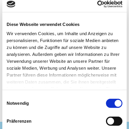
Dank
standardisierter und digitaler
Prozesse
garantieren wir eine gleichbleibend
hohe
Qualität und eine deutlich verkürzte Bauzeit.
Vorgefertigte Elemente
– wie
Diese Webseite verwendet Cookies
passgenaue Fassadenelemente sowie moderne Heiz-
Wir verwenden Cookies, um Inhalte und Anzeigen zu
und Lüftungstechnik – werden präzise geplant und vor
Ort effizient montiert.
personalisieren, Funktionen für soziale Medien anbieten
zu können und die Zugriffe auf unsere Website zu
So entsteht ein ganzheitliches Sanierungskonzept, das
Energieeffizienz, Wohnkomfort und Wirtschaftlichkeit
analysieren. Außerdem geben wir Informationen zu Ihrer
perfekt miteinander verbindet.
Verwendung unserer Website an unsere Partner für
soziale Medien, Werbung und Analysen weiter. Unsere
Partner führen diese Informationen möglicherweise mit
Zur Referenz
weiteren Daten zusammen, die Sie ihnen bereitgestellt
haben oder die sie im Rahmen Ihrer Nutzung der Dienste
gesammelt haben.
E
Notwendig
i
n
w
Präferenzen
i