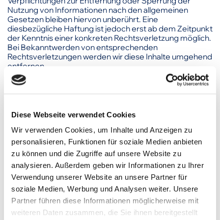
Verpflichtungen zur Entfernung oder Sperrung der
Nutzung von Informationen nach den allgemeinen
Gesetzen bleiben hiervon unberührt. Eine
diesbezügliche Haftung ist jedoch erst ab dem Zeitpunkt
der Kenntnis einer konkreten Rechtsverletzung möglich.
Bei Bekanntwerden von entsprechenden
Rechtsverletzungen werden wir diese Inhalte umgehend
entfernen.
Haftung für Links
Diese Webseite verwendet Cookies
Unser Angebot enthält Links zu externen Websites
Wir verwenden Cookies, um Inhalte und Anzeigen zu
Dritter, auf deren Inhalte wir keinen Einfluss haben.
Deshalb können wir für diese fremden Inhalte auch keine
personalisieren, Funktionen für soziale Medien anbieten
Gewähr übernehmen. Für die Inhalte der verlinkten
zu können und die Zugriffe auf unsere Website zu
Seiten ist stets der jeweilige Anbieter oder Betreiber der
analysieren. Außerdem geben wir Informationen zu Ihrer
Seiten verantwortlich. Die verlinkten Seiten wurden zum
Verwendung unserer Website an unsere Partner für
Zeitpunkt der Verlinkung auf mögliche Rechtsverstöße
überprüft. Rechtswidrige Inhalte waren zum Zeitpunkt
soziale Medien, Werbung und Analysen weiter. Unsere
der Verlinkung nicht erkennbar.
Partner führen diese Informationen möglicherweise mit
Eine permanente inhaltliche Kontrolle der verlinkten
weiteren Daten zusammen, die Sie ihnen bereitgestellt