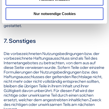
Website wird keine Lizenz zur Nutzung des geistigen
h
Eigentums von Unternehmen der Schmeing Bau GmbH
gewährt. Die Vervielfältigung, Verbreitung, Wieder- und
l
Nur notwendige Cookies
Weitergabe und sonstige Nutzung ist ohne die
schriftliche Zustimmung der Schmeing Bau GmbH nicht
gestattet.
7. Sonstiges
Die vorbezeichneten Nutzungsbedingungen bzw. der
vorbezeichnete Haftungsausschluss sind als Teil des
Internetangebotes zu betrachten, von dem aus auf
diese Seite verwiesen wurde. Sofern Teile oder einzelne
Formulierungen der Nutzungsbedingungen bzw. des
Haftungsausschlusses der geltenden Rechtslage nicht,
nicht mehr oder nicht vollständig entsprechen sollten,
bleiben die übrigen Teile in ihrem Inhalt und ihrer
Gültigkeit davon unberührt. Für diesen Fall wird der
nichtige oder unwirksame Teil durch einen solchen
ersetzt, welcher dem angestrebten inhaltlichen Zweck
des nichtigen oder unwirksamen Teils am nächsten