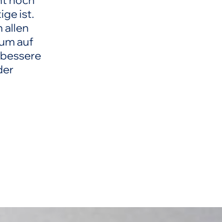
ht noch
ge ist.
 allen
 um auf
 bessere
der