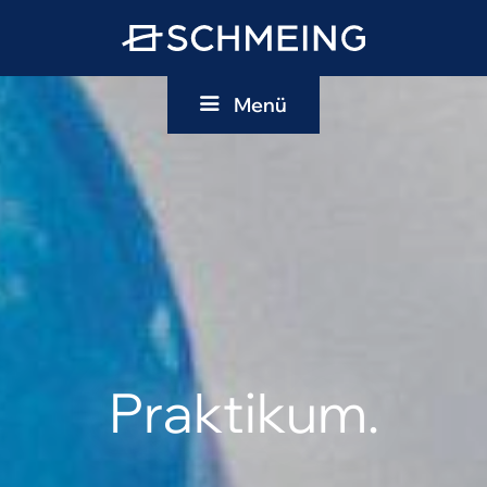
Menü
uen
Schmeing
bau
Über uns
nungsbau
Wir für Sie
erbebau
Nachhaltigkeit
alimmobilien
Historie
stik- und Industriebau
Kontakt
Praktikum.
u und Sanierung
elle Sanierung