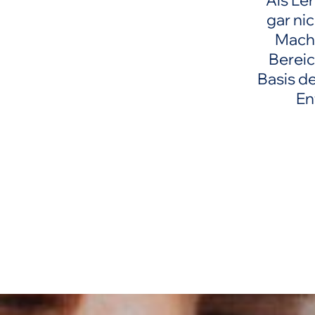
Als Le
gar ni
Macht
Bereic
Basis d
En