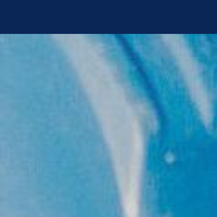
Denken
Ba
Service Development
Roh
Trader Development
Woh
Referenzen
Gew
Immobilienangebote
Sozi
Logi
Umba
Seri