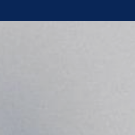
Suche
Karriere
Arbeiten bei Schmeing
Ausbildung und Studium
Praktikum
Offene Stellenangebote
Jetzt bewerben