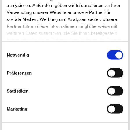
Neubau Verwaltungsgebäude für
analysieren. Außerdem geben wir Informationen zu Ihrer
Verwendung unserer Website an unsere Partner für
250 Mitarbeitende
soziale Medien, Werbung und Analysen weiter. Unsere
Partner führen diese Informationen möglicherweise mit
weiteren Daten zusammen, die Sie ihnen bereitgestellt
haben oder die sie im Rahmen Ihrer Nutzung der Dienste
gesammelt haben.
E
Notwendig
i
n
w
Präferenzen
i
l
l
Statistiken
i
g
Marketing
u
n
Verwaltungsgebäude in
g