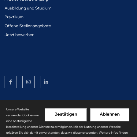
Ausbildung und Studium
Praktikum
Offene Stellenangebote
Jetzt bewerben
© Copyright Schmeing Bau 2026
Unsere Website
Impressum
Datenschutz
Bestätigen
Ablehnen
verwendet Cookies um
eine bestmögliche
Bereitstellung unserer Dienste zu ermöglichen. Mit der Nutzung unserer Website
erklären Sie sich damit einverstanden, dass wir diese verwenden. Weitere Infos finden