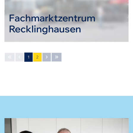
Fachmarktzentrum
Recklinghausen
1
2