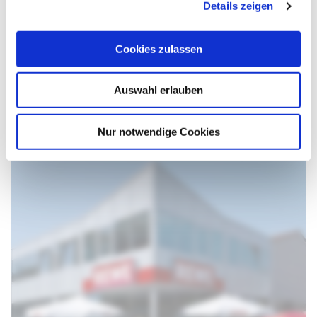
Bocholt
Details zeigen
s
a
Neubau eines
u
Cookies zulassen
Verwaltungsgebäudes
s
w
Auswahl erlauben
a
h
l
Nur notwendige Cookies