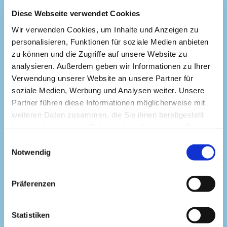
Diese Webseite verwendet Cookies
Wir verwenden Cookies, um Inhalte und Anzeigen zu
Partnerschaft auf Augenhöhe
personalisieren, Funktionen für soziale Medien anbieten
Als Ihr Generalunternehmer garantieren wir absolute
zu können und die Zugriffe auf unsere Website zu
Termin- und Kostensicherheit. Ein fester
analysieren. Außerdem geben wir Informationen zu Ihrer
Ansprechpartner begleitet Ihr Projekt persönlich - vom
Verwendung unserer Website an unsere Partner für
ersten Entwurf bis zur Schlüsselübergabe.
soziale Medien, Werbung und Analysen weiter. Unsere
Partner führen diese Informationen möglicherweise mit
Unser Versprechen
weiteren Daten zusammen, die Sie ihnen bereitgestellt
haben oder die sie im Rahmen Ihrer Nutzung der Dienste
gesammelt haben.
E
Notwendig
i
n
w
Präferenzen
i
l
l
Statistiken