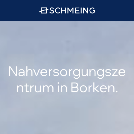
Nahversorgungsze
ntrum in Borken.