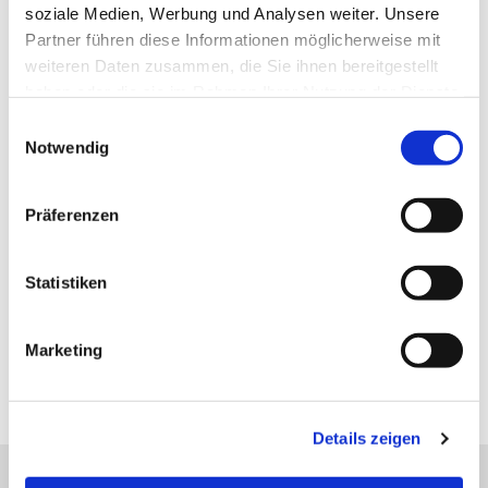
soziale Medien, Werbung und Analysen weiter. Unsere
Partner führen diese Informationen möglicherweise mit
weiteren Daten zusammen, die Sie ihnen bereitgestellt
haben oder die sie im Rahmen Ihrer Nutzung der Dienste
gesammelt haben.
E
Notwendig
i
n
w
Präferenzen
i
l
l
Statistiken
i
g
Marketing
u
n
g
Details zeigen
s
a