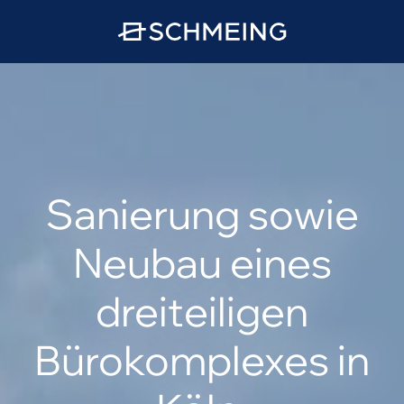
Sanierung sowie
Neubau eines
dreiteiligen
Bürokomplexes in