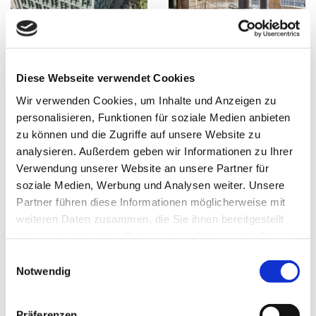
Diese Webseite verwendet Cookies
Wir verwenden Cookies, um Inhalte und Anzeigen zu
personalisieren, Funktionen für soziale Medien anbieten
zu können und die Zugriffe auf unsere Website zu
analysieren. Außerdem geben wir Informationen zu Ihrer
Verwendung unserer Website an unsere Partner für
soziale Medien, Werbung und Analysen weiter. Unsere
Partner führen diese Informationen möglicherweise mit
weiteren Daten zusammen, die Sie ihnen bereitgestellt
haben oder die sie im Rahmen Ihrer Nutzung der Dienste
gesammelt haben.
E
Notwendig
i
n
w
Präferenzen