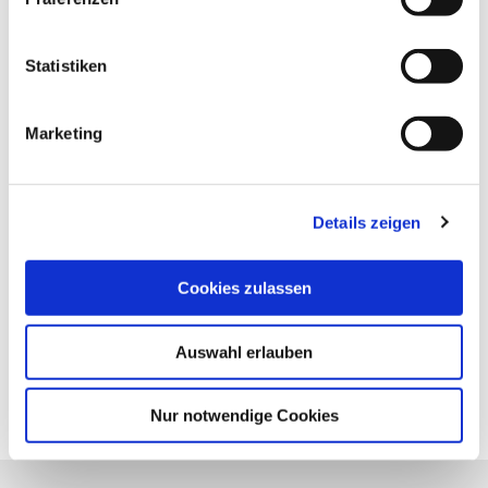
i
l
l
Statistiken
i
g
Marketing
u
n
g
Details zeigen
s
a
u
Cookies zulassen
s
w
Auswahl erlauben
a
h
l
Nur notwendige Cookies