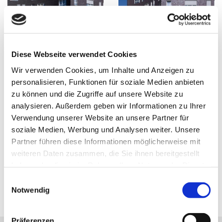
Diese Webseite verwendet Cookies
Wir verwenden Cookies, um Inhalte und Anzeigen zu
personalisieren, Funktionen für soziale Medien anbieten
zu können und die Zugriffe auf unsere Website zu
analysieren. Außerdem geben wir Informationen zu Ihrer
Verwendung unserer Website an unsere Partner für
soziale Medien, Werbung und Analysen weiter. Unsere
Partner führen diese Informationen möglicherweise mit
weiteren Daten zusammen, die Sie ihnen bereitgestellt
haben oder die sie im Rahmen Ihrer Nutzung der Dienste
gesammelt haben.
E
Notwendig
i
n
w
Präferenzen