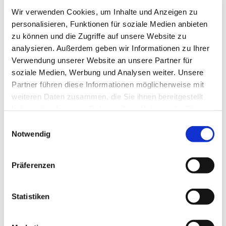
Wir verwenden Cookies, um Inhalte und Anzeigen zu
personalisieren, Funktionen für soziale Medien anbieten
zu können und die Zugriffe auf unsere Website zu
analysieren. Außerdem geben wir Informationen zu Ihrer
Verwendung unserer Website an unsere Partner für
soziale Medien, Werbung und Analysen weiter. Unsere
Partner führen diese Informationen möglicherweise mit
weiteren Daten zusammen, die Sie ihnen bereitgestellt
haben oder die sie im Rahmen Ihrer Nutzung der Dienste
gesammelt haben.
E
Notwendig
i
n
w
Präferenzen
i
l
l
Statistiken
i
g