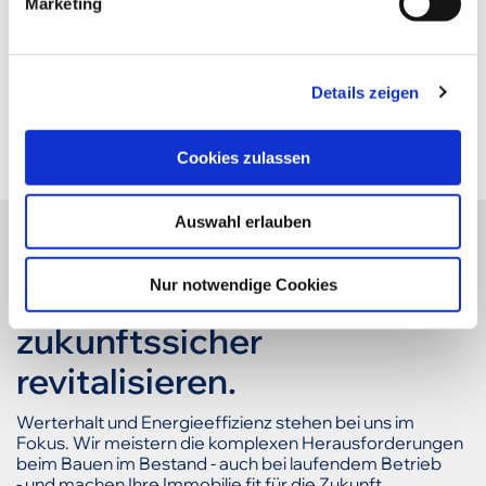
Marketing
u
n
g
Details zeigen
s
a
u
Cookies zulassen
s
w
Auswahl erlauben
a
h
l
Nur notwendige Cookies
Bestandsimmobilien
zukunftssicher
revitalisieren.
Werterhalt und Energieeffizienz stehen bei uns im
Fokus. Wir meistern die komplexen Herausforderungen
beim Bauen im Bestand - auch bei laufendem Betrieb
- und machen Ihre Immobilie fit für die Zukunft.