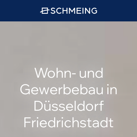
Wohn- und
Gewerbebau in
Düsseldorf
Friedrichstadt