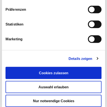
n
w
Präferenzen
i
l
l
Statistiken
i
g
Marketing
u
n
g
Details zeigen
s
a
u
Cookies zulassen
s
w
Auswahl erlauben
a
h
l
Nur notwendige Cookies