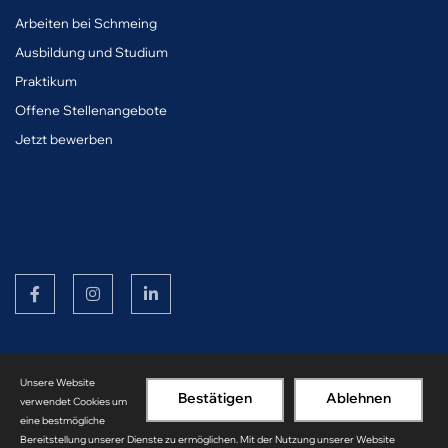
A
rbeiten bei Schmeing
Ausbildung und Studium
Praktikum
Offene Stellenangebote
Jetzt bewerben
© Copyright Schmeing Bau 2026
Unsere Website
Impressum
Datenschutz
Bestätigen
Ablehnen
verwendet Cookies um
eine bestmögliche
Bereitstellung unserer Dienste zu ermöglichen. Mit der Nutzung unserer Website