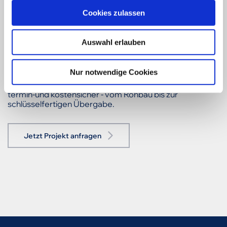
u
Cookies zulassen
s
w
Planen Sie ein ähnliches
Auswahl erlauben
a
Wohnquartier?
h
l
Nur notwendige Cookies
Wirtschaftlichkeit und Wohnkomfort müssen kein
Widerspruch sein. Wir realisieren Ihren Wohnungsbau
termin-und kostensicher - vom Rohbau bis zur
schlüsselfertigen Übergabe.
Jetzt Projekt anfragen