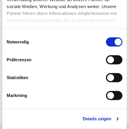
soziale Medien, Werbung und Analysen weiter. Unsere
Partner führen diese Informationen möglicherweise mit
weiteren Daten zusammen, die Sie ihnen bereitgestellt
haben oder die sie im Rahmen Ihrer Nutzung der Dienste
gesammelt haben.
E
Notwendig
i
n
w
Präferenzen
i
l
l
Statistiken
i
g
Marketing
u
n
g
Details zeigen
s
a