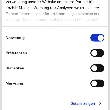
Verwendung unserer Website an unsere Partner für
soziale Medien, Werbung und Analysen weiter. Unsere
Partner führen diese Informationen möglicherweise mit
weiteren Daten zusammen, die Sie ihnen bereitgestellt
haben oder die sie im Rahmen Ihrer Nutzung der Dienste
gesammelt haben.
E
Notwendig
i
n
w
Wohnquartier in Münster
Präferenzen
i
l
Neubau von 282 Wohnungen und
l
Statistiken
einer Kindertagesstätte
i
g
Marketing
u
n
g
Details zeigen
s
a