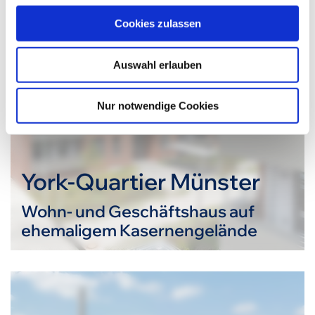
u
Cookies zulassen
s
w
Auswahl erlauben
a
h
l
Nur notwendige Cookies
York-Quartier Münster
Wohn- und Geschäftshaus auf
ehemaligem Kasernengelände